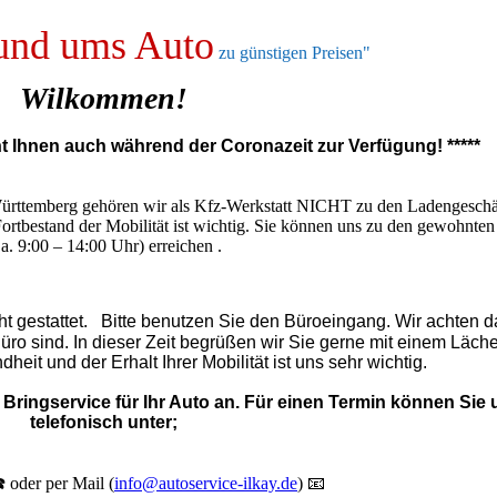
und ums Auto
zu günstigen Preisen"
Wilkommen!
ht Ihnen auch während der Coronazeit zur Verfügung! *****
ürttemberg gehören wir als Kfz-Werkstatt NICHT zu den Ladengeschä
Fortbestand der Mobilität ist wichtig. Sie können uns zu den gewohnten
a. 9:00 – 14:00 Uhr) erreichen .
cht gestattet. Bitte benutzen Sie den Büroeingang. Wir achten d
Büro sind. In dieser Zeit begrüßen wir Sie gerne mit einem Läche
eit und der Erhalt Ihrer Mobilität ist uns sehr wichtig.
 Bringservice für Ihr Auto an. Für einen Termin können Sie 
telefonisch unter;
 oder per Mail (
info@autoservice-ilkay.de
) 📧