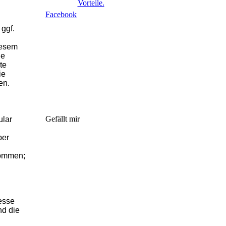
Vorteile.
Facebook
ggf.
iesem
he
te
ie
en.
Gefällt mir
ular
ber
kommen;
resse
nd die