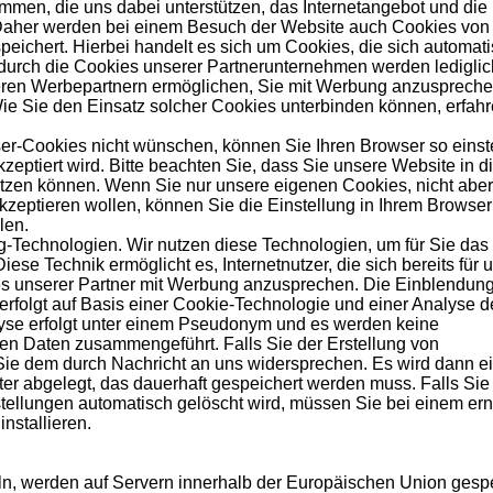
ammen, die uns dabei unterstützen, das Internetangebot und die
n. Daher werden bei einem Besuch der Website auch Cookies von
peichert. Hierbei handelt es sich um Cookies, die sich automat
durch die Cookies unserer Partnerunternehmen werden lediglic
eren Werbepartnern ermöglichen, Sie mit Werbung anzuspreche
 Wie Sie den Einsatz solcher Cookies unterbinden können, erfah
er-Cookies nicht wünschen, können Sie Ihren Browser so einste
zeptiert wird. Bitte beachten Sie, dass Sie unsere Website in 
nutzen können. Wenn Sie nur unsere eigenen Cookies, nicht aber
kzeptieren wollen, können Sie die Einstellung in Ihrem Browser
len.
-Technologien. Wir nutzen diese Technologien, um für Sie das
iese Technik ermöglicht es, Internetnutzer, die sich bereits für 
tes unserer Partner mit Werbung anzusprechen. Die Einblendung
erfolgt auf Basis einer Cookie-Technologie und einer Analyse d
yse erfolgt unter einem Pseudonym und es werden keine
en Daten zusammengeführt. Falls Sie der Erstellung von
Sie dem durch Nachricht an uns widersprechen. Es wird dann e
er abgelegt, das dauerhaft gespeichert werden muss. Falls Sie
tellungen automatisch gelöscht wird, müssen Sie bei einem er
nstallieren.
eln, werden auf Servern innerhalb der Europäischen Union gespe