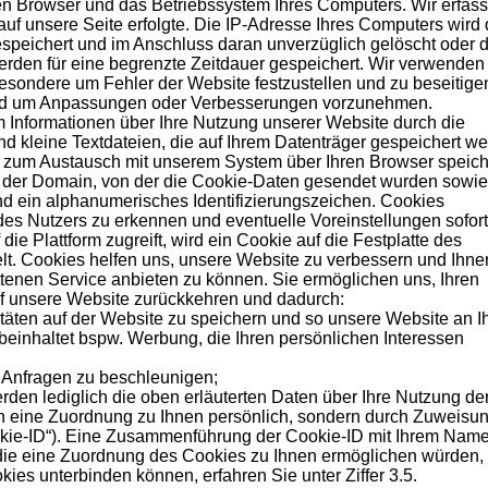
n Browser und das Betriebssystem Ihres Computers. Wir erfas
 auf unsere Seite erfolgte. Die IP-Adresse Ihres Computers wird
gespeichert und im Anschluss daran unverzüglich gelöscht oder 
rden für eine begrenzte Zeitdauer gespeichert. Wir verwenden
besondere um Fehler der Website festzustellen und zu beseitige
 und um Anpassungen oder Verbesserungen vorzunehmen.
Informationen über Ihre Nutzung unserer Website durch die
 kleine Textdateien, die auf Ihrem Datenträger gespeichert w
 zum Austausch mit unserem System über Ihren Browser speich
n der Domain, von der die Cookie-Daten gesendet wurden sowie
nd ein alphanumerisches Identifizierungszeichen. Cookies
es Nutzers zu erkennen und eventuelle Voreinstellungen sofort
ie Plattform zugreift, wird ein Cookie auf die Festplatte des
lt. Cookies helfen uns, unsere Website zu verbessern und Ihne
tenen Service anbieten zu können. Sie ermöglichen uns, Ihren
f unsere Website zurückkehren und dadurch:
itäten auf der Website zu speichern und so unsere Website an I
 beinhaltet bspw. Werbung, die Ihren persönlichen Interessen
r Anfragen zu beschleunigen;
den lediglich die oben erläuterten Daten über Ihre Nutzung de
rch eine Zuordnung zu Ihnen persönlich, sondern durch Zuweisun
okie-ID“). Eine Zusammenführung der Cookie-ID mit Ihrem Name
 die eine Zuordnung des Cookies zu Ihnen ermöglichen würden, 
ies unterbinden können, erfahren Sie unter Ziffer 3.5.