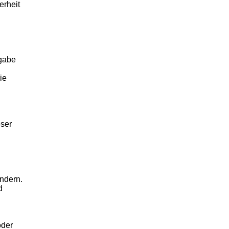
erheit
rgabe
ie
eser
ändern.
d
oder