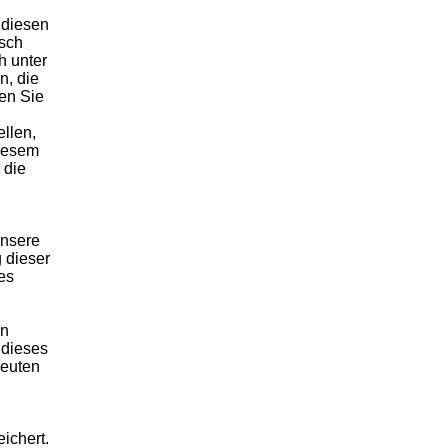
 diesen
isch
h unter
n, die
ren Sie
llen,
diesem
 die
unsere
 dieser
es
in
 dieses
neuten
ichert.