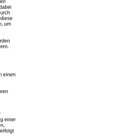
sen
 dabei
durch
 diese
n, um
erden
ern.
n einen
hren
r
g einer
n,
erfolgt