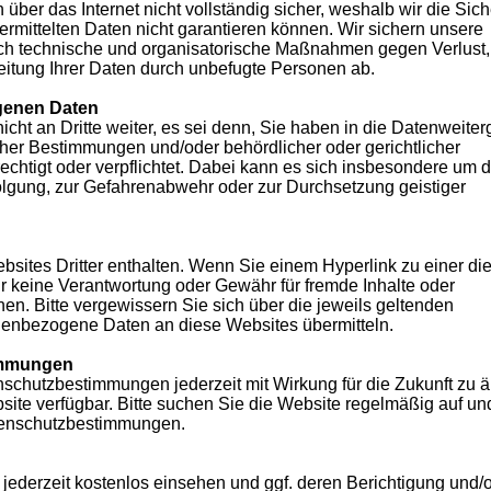
 über das Internet nicht vollständig sicher, weshalb wir die Sich
ermittelten Daten nicht garantieren können. Wir sichern unsere
ch technische und organisatorische Maßnahmen gegen Verlust,
reitung Ihrer Daten durch unbefugte Personen ab.
genen Daten
ht an Dritte weiter, es sei denn, Sie haben in die Datenweite
icher Bestimmungen und/oder behördlicher oder gerichtlicher
htigt oder verpflichtet. Dabei kann es sich insbesondere um d
folgung, zur Gefahrenabwehr oder zur Durchsetzung geistiger
sites Dritter enthalten. Wenn Sie einem Hyperlink zu einer di
ir keine Verantwortung oder Gewähr für fremde Inhalte oder
 Bitte vergewissern Sie sich über die jeweils geltenden
enbezogene Daten an diese Websites übermitteln.
immungen
nschutzbestimmungen jederzeit mit Wirkung für die Zukunft zu 
ebsite verfügbar. Bitte suchen Sie die Website regelmäßig auf un
atenschutzbestimmungen.
ederzeit kostenlos einsehen und ggf. deren Berichtigung und/